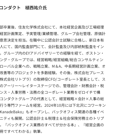
コンダクト 植西祐介氏
部卒業後、住友化学株式会社にて、本社経営企画及び工場経理
経営計画策定、予実管理/業績管理、グループ会社管理、原価計
意思決定を担当。在職中に公認会計士試験に合格し、新日本有
人にて、国内監査部門にて、会計監査及び内部統制監査をイン
。グループ内のEYアドバイザリーでの経験を経て、ボストン・
ング・グループでは、経営戦略/経営組織/総合コンサルティン
ローバル企業への、戦略立案、M＆A、中長期経営計画立案、オ
改善等のプロジェクトを多数経験。その後、株式会社プレース
株式会社リトプラ）の取締役CFO/コーポレート室長として、ス
のアーリー～レイターステージでの、管理会計・財務会計・税
ンス・人事労務・法務の全コーポレート業務をゼロイチで構
コンダクトグループの代表として、経営戦略×会計×人事の総
行う専門ファームを経営。2024年10月には下北沢にコワーキン
KanadeBako」もオープンし、バックオフィス関連の各種イベ
ニティも展開。公認会計士＆税理士＆社会保険労務士のトリプ
。『バックオフィス業務のすべてが分かる本』、『経営企画の
冊ですべてわかる』執筆。