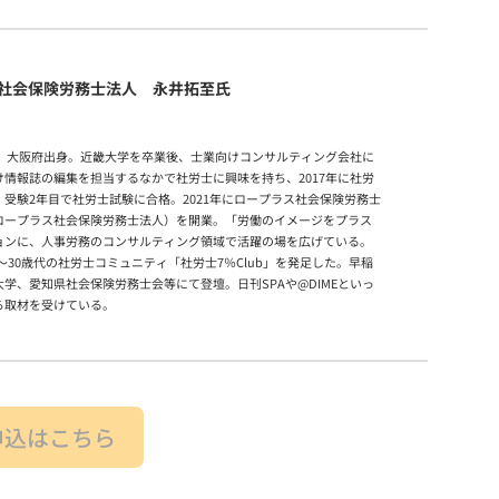
社会保険労務士法人 永井拓至氏
まれ。大阪府出身。近畿大学を卒業後、士業向けコンサルティング会社に
け情報誌の編集を担当するなかで社労士に興味を持ち、2017年に社労
受験2年目で社労士試験に合格。2021年にロープラス社会保険労務士
ロープラス社会保険労務士法人）を開業。「労働のイメージをプラス
ョンに、人事労務のコンサルティング領域で活躍の場を広げている。
20～30歳代の社労士コミュニティ「社労士7％Club」を発足した。早稲
学、愛知県社会保険労務士会等にて登壇。日刊SPAや@DIMEといっ
ら取材を受けている。
申込はこちら