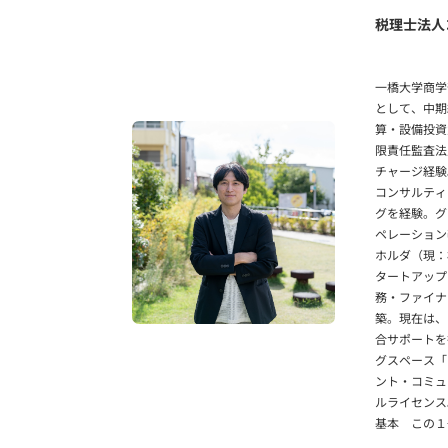
税理士法人
一橋大学商学
として、中期
算・設備投資
限責任監査法
チャージ経験
コンサルティ
グを経験。グ
ペレーション
ホルダ（現：
タートアップ
務・ファイナ
築。現在は、
合サポートを
グスペース「
ント・コミュ
ルライセンス
基本 この１