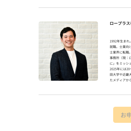
ロープラス
1992年生
就職。士業向
士業界に転職。
事務所（現：
に」をミッシ
2025年には
田大学や近畿大
たメディアか
お