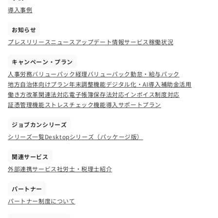
導入事例
お知らせ
プレスリリース
ニュース
アップデート情報
サービス稼働状況
キャンペーン・プラン
人事労務バリューパック
経理バリューパック
勤怠・給与パック
地方自治体向けプラン
年末調整機能
デジタル化・AI導入補助金活用
働き方改革関連法対応
電子帳簿保存法対応
インボイス制度対応
証憑管理機能
ストレスチェック機能
導入サポートプラン
ジョブカンシリーズ
シリーズ一覧
Desktopシリーズ（パッケージ版）
関連サービス
外部連携サービス
社労士・税理士紹介
パートナー
パートナー制度について