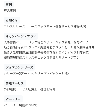
事例
導入事例
お知らせ
プレスリリース
ニュース
アップデート情報
サービス稼働状況
キャンペーン・プラン
人事労務バリューパック
経理バリューパック
勤怠・給与パック
地方自治体向けプラン
年末調整機能
デジタル化・AI導入補助金活用
働き方改革関連法対応
電子帳簿保存法対応
インボイス制度対応
証憑管理機能
ストレスチェック機能
導入サポートプラン
ジョブカンシリーズ
シリーズ一覧
Desktopシリーズ（パッケージ版）
関連サービス
外部連携サービス
社労士・税理士紹介
パートナー
パートナー制度について