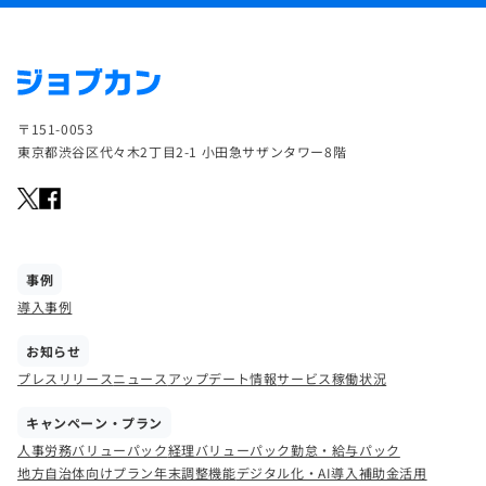
〒151-0053
東京都渋谷区代々木2丁目2-1 小田急サザンタワー8階
事例
導入事例
お知らせ
プレスリリース
ニュース
アップデート情報
サービス稼働状況
キャンペーン・プラン
人事労務バリューパック
経理バリューパック
勤怠・給与パック
地方自治体向けプラン
年末調整機能
デジタル化・AI導入補助金活用