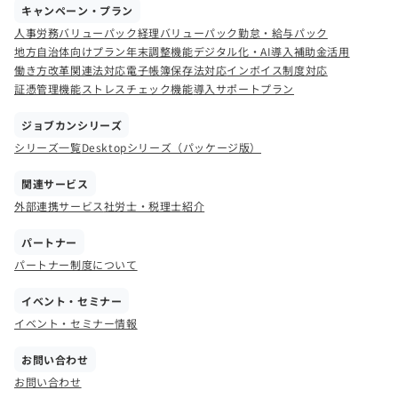
キャンペーン・プラン
人事労務バリューパック
経理バリューパック
勤怠・給与パック
地方自治体向けプラン
年末調整機能
デジタル化・AI導入補助金活用
働き方改革関連法対応
電子帳簿保存法対応
インボイス制度対応
証憑管理機能
ストレスチェック機能
導入サポートプラン
ジョブカンシリーズ
シリーズ一覧
Desktopシリーズ（パッケージ版）
関連サービス
外部連携サービス
社労士・税理士紹介
パートナー
パートナー制度について
イベント・セミナー
イベント・セミナー情報
お問い合わせ
お問い合わせ