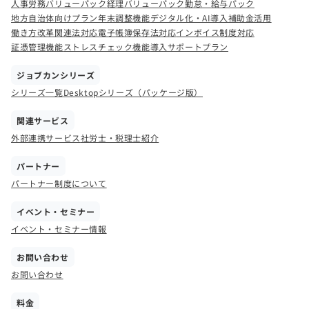
人事労務バリューパック
経理バリューパック
勤怠・給与パック
地方自治体向けプラン
年末調整機能
デジタル化・AI導入補助金活用
働き方改革関連法対応
電子帳簿保存法対応
インボイス制度対応
証憑管理機能
ストレスチェック機能
導入サポートプラン
ジョブカンシリーズ
シリーズ一覧
Desktopシリーズ（パッケージ版）
関連サービス
外部連携サービス
社労士・税理士紹介
パートナー
パートナー制度について
イベント・セミナー
イベント・セミナー情報
お問い合わせ
お問い合わせ
料金