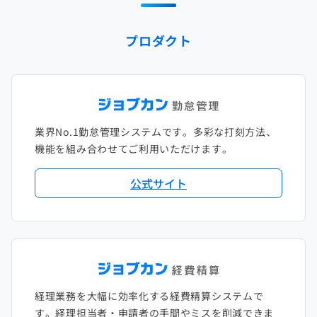
2024年1月
2023年2月
2022年3月
2021年4月
2020年5月
2019年6月
2018年7月
2017年8月
プロダクト
2023年1月
2022年2月
2021年3月
2020年4月
2019年5月
2018年6月
2017年7月
2022年1月
2021年2月
2020年3月
2019年4月
2018年5月
2017年6月
2021年1月
2020年2月
2019年3月
2018年4月
2017年5月
業界No.1勤怠管理システムです。多彩な打刻方法、
2020年1月
2019年2月
2018年3月
2017年4月
機能を組み合わせてご利用いただけます。
2018年2月
2017年2月
公式サイト
2018年1月
経理業務を大幅に効率化する経費精算システムで
す。経理担当者・申請者の手間やミスを削減できま