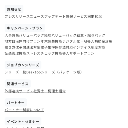
お知らせ
プレスリリース
ニュース
アップデート情報
サービス稼働状況
キャンペーン・プラン
人事労務バリューパック
経理バリューパック
勤怠・給与パック
地方自治体向けプラン
年末調整機能
デジタル化・AI導入補助金活用
働き方改革関連法対応
電子帳簿保存法対応
インボイス制度対応
証憑管理機能
ストレスチェック機能
導入サポートプラン
ジョブカンシリーズ
シリーズ一覧
Desktopシリーズ（パッケージ版）
関連サービス
外部連携サービス
社労士・税理士紹介
パートナー
パートナー制度について
イベント・セミナー