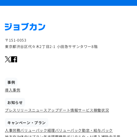
〒151-0053
東京都渋谷区代々木2丁目2-1 小田急サザンタワー8階
事例
導入事例
お知らせ
プレスリリース
ニュース
アップデート情報
サービス稼働状況
キャンペーン・プラン
人事労務バリューパック
経理バリューパック
勤怠・給与パック
地方自治体向けプラン
年末調整機能
デジタル化・AI導入補助金活用