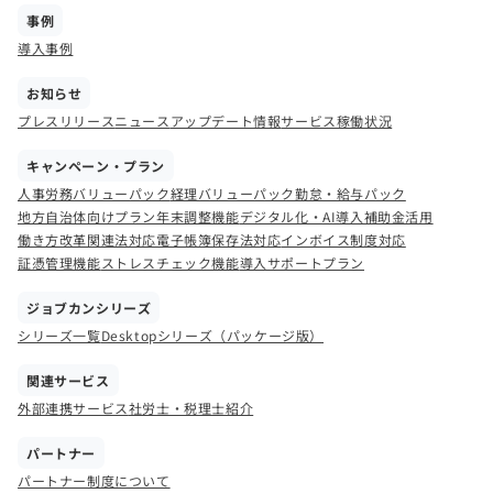
事例
導入事例
お知らせ
プレスリリース
ニュース
アップデート情報
サービス稼働状況
キャンペーン・プラン
人事労務バリューパック
経理バリューパック
勤怠・給与パック
地方自治体向けプラン
年末調整機能
デジタル化・AI導入補助金活用
働き方改革関連法対応
電子帳簿保存法対応
インボイス制度対応
証憑管理機能
ストレスチェック機能
導入サポートプラン
ジョブカンシリーズ
シリーズ一覧
Desktopシリーズ（パッケージ版）
関連サービス
外部連携サービス
社労士・税理士紹介
パートナー
パートナー制度について