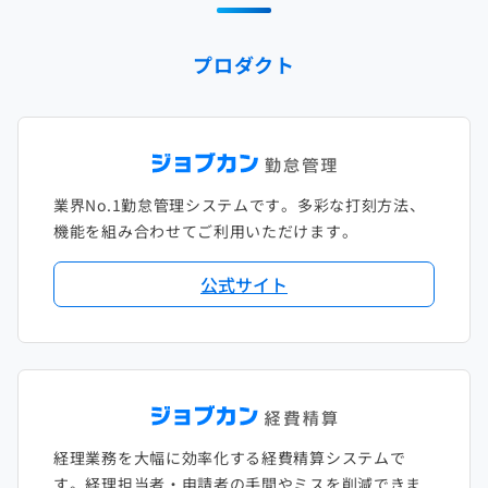
2024年1月
2023年2月
2022年3月
2021年4月
2020年5月
2019年6月
2018年7月
2017年8月
プロダクト
2023年1月
2022年2月
2021年3月
2020年4月
2019年5月
2018年6月
2017年7月
2022年1月
2021年2月
2020年3月
2019年4月
2018年5月
2017年6月
2021年1月
2020年2月
2019年3月
2018年4月
2017年5月
業界No.1勤怠管理システムです。多彩な打刻方法、
2020年1月
2019年2月
2018年3月
2017年4月
機能を組み合わせてご利用いただけます。
2018年2月
2017年2月
公式サイト
2018年1月
経理業務を大幅に効率化する経費精算システムで
す。経理担当者・申請者の手間やミスを削減できま