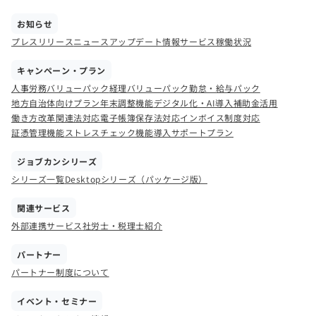
お知らせ
プレスリリース
ニュース
アップデート情報
サービス稼働状況
キャンペーン・プラン
人事労務バリューパック
経理バリューパック
勤怠・給与パック
地方自治体向けプラン
年末調整機能
デジタル化・AI導入補助金活用
働き方改革関連法対応
電子帳簿保存法対応
インボイス制度対応
証憑管理機能
ストレスチェック機能
導入サポートプラン
ジョブカンシリーズ
シリーズ一覧
Desktopシリーズ（パッケージ版）
関連サービス
外部連携サービス
社労士・税理士紹介
パートナー
パートナー制度について
イベント・セミナー