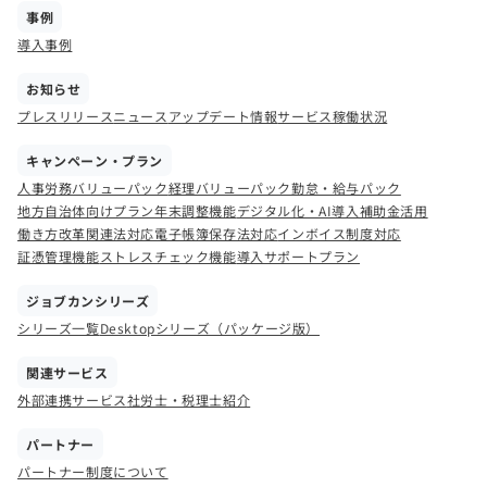
事例
導入事例
お知らせ
プレスリリース
ニュース
アップデート情報
サービス稼働状況
キャンペーン・プラン
人事労務バリューパック
経理バリューパック
勤怠・給与パック
地方自治体向けプラン
年末調整機能
デジタル化・AI導入補助金活用
働き方改革関連法対応
電子帳簿保存法対応
インボイス制度対応
証憑管理機能
ストレスチェック機能
導入サポートプラン
ジョブカンシリーズ
シリーズ一覧
Desktopシリーズ（パッケージ版）
関連サービス
外部連携サービス
社労士・税理士紹介
パートナー
パートナー制度について