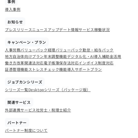
事例
導入事例
お知らせ
プレスリリース
ニュース
アップデート情報
サービス稼働状況
キャンペーン・プラン
人事労務バリューパック
経理バリューパック
勤怠・給与パック
地方自治体向けプラン
年末調整機能
デジタル化・AI導入補助金活用
働き方改革関連法対応
電子帳簿保存法対応
インボイス制度対応
証憑管理機能
ストレスチェック機能
導入サポートプラン
ジョブカンシリーズ
シリーズ一覧
Desktopシリーズ（パッケージ版）
関連サービス
外部連携サービス
社労士・税理士紹介
パートナー
パートナー制度について