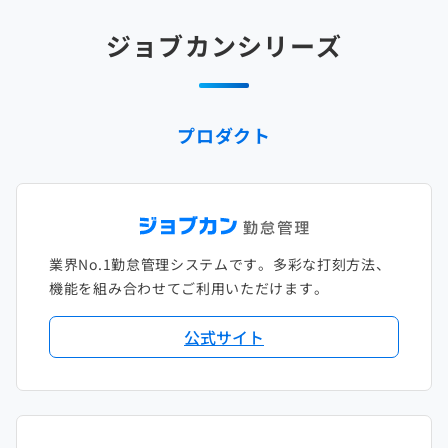
2025年2月
2024年3月
2023年4月
2022年5月
2021年6月
2020年7月
2019年8月
2018年9月
2017年10月
ジョブカンシリーズ
2025年1月
2024年2月
2023年3月
2022年4月
2021年5月
2020年6月
2019年7月
2018年8月
2017年9月
2024年1月
2023年2月
2022年3月
2021年4月
2020年5月
2019年6月
2018年7月
2017年8月
プロダクト
2023年1月
2022年2月
2021年3月
2020年4月
2019年5月
2018年6月
2017年7月
2022年1月
2021年2月
2020年3月
2019年4月
2018年5月
2017年6月
2021年1月
2020年2月
2019年3月
2018年4月
2017年5月
業界No.1勤怠管理システムです。多彩な打刻方法、
2020年1月
2019年2月
2018年3月
2017年4月
機能を組み合わせてご利用いただけます。
2018年2月
2017年2月
公式サイト
2018年1月