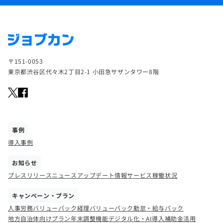
〒151-0053
東京都渋谷区代々木2丁目2-1 小田急サザンタワー8階
事例
導入事例
お知らせ
プレスリリース
ニュース
アップデート情報
サービス稼働状況
キャンペーン・プラン
人事労務バリューパック
経理バリューパック
勤怠・給与パック
地方自治体向けプラン
年末調整機能
デジタル化・AI導入補助金活用