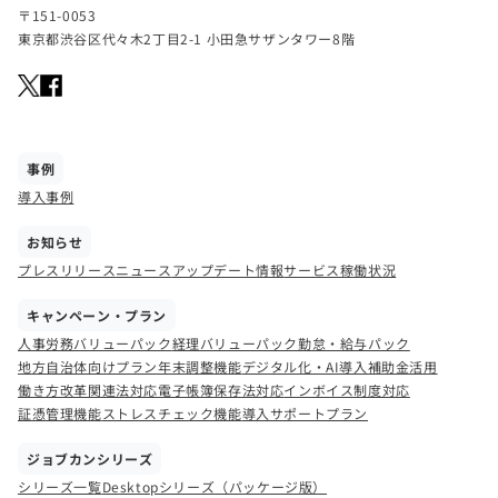
〒151-0053
東京都渋谷区代々木2丁目2-1 小田急サザンタワー8階
事例
導入事例
お知らせ
プレスリリース
ニュース
アップデート情報
サービス稼働状況
キャンペーン・プラン
人事労務バリューパック
経理バリューパック
勤怠・給与パック
地方自治体向けプラン
年末調整機能
デジタル化・AI導入補助金活用
働き方改革関連法対応
電子帳簿保存法対応
インボイス制度対応
証憑管理機能
ストレスチェック機能
導入サポートプラン
ジョブカンシリーズ
シリーズ一覧
Desktopシリーズ（パッケージ版）