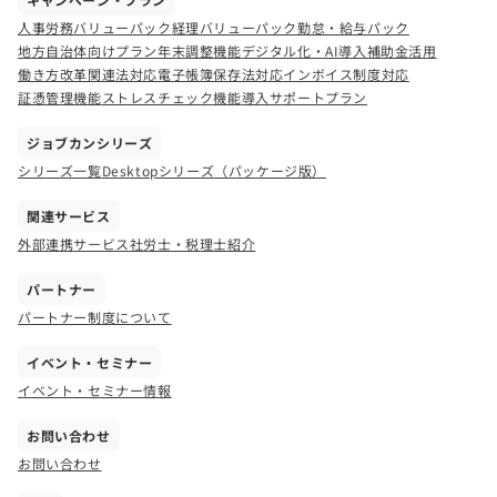
人事労務バリューパック
経理バリューパック
勤怠・給与パック
地方自治体向けプラン
年末調整機能
デジタル化・AI導入補助金活用
働き方改革関連法対応
電子帳簿保存法対応
インボイス制度対応
証憑管理機能
ストレスチェック機能
導入サポートプラン
ジョブカンシリーズ
シリーズ一覧
Desktopシリーズ（パッケージ版）
関連サービス
外部連携サービス
社労士・税理士紹介
パートナー
パートナー制度について
イベント・セミナー
イベント・セミナー情報
お問い合わせ
お問い合わせ