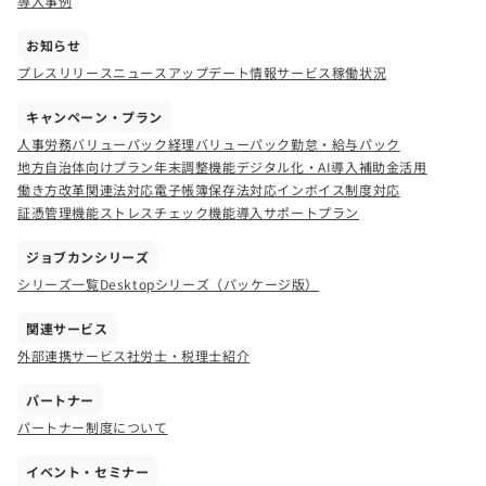
導入事例
お知らせ
プレスリリース
ニュース
アップデート情報
サービス稼働状況
キャンペーン・プラン
人事労務バリューパック
経理バリューパック
勤怠・給与パック
地方自治体向けプラン
年末調整機能
デジタル化・AI導入補助金活用
働き方改革関連法対応
電子帳簿保存法対応
インボイス制度対応
証憑管理機能
ストレスチェック機能
導入サポートプラン
ジョブカンシリーズ
シリーズ一覧
Desktopシリーズ（パッケージ版）
関連サービス
外部連携サービス
社労士・税理士紹介
パートナー
パートナー制度について
イベント・セミナー