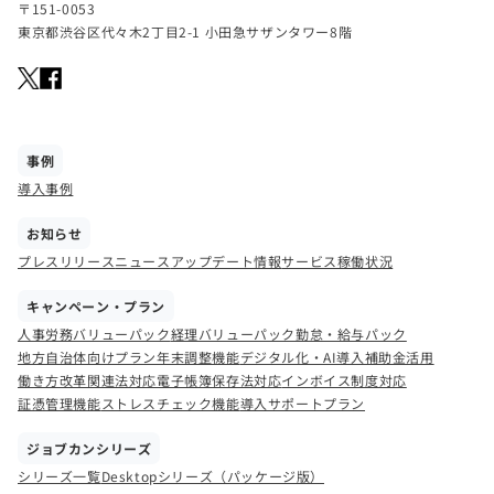
〒151-0053
東京都渋谷区代々木2丁目2-1 小田急サザンタワー8階
事例
導入事例
お知らせ
プレスリリース
ニュース
アップデート情報
サービス稼働状況
キャンペーン・プラン
人事労務バリューパック
経理バリューパック
勤怠・給与パック
地方自治体向けプラン
年末調整機能
デジタル化・AI導入補助金活用
働き方改革関連法対応
電子帳簿保存法対応
インボイス制度対応
証憑管理機能
ストレスチェック機能
導入サポートプラン
ジョブカンシリーズ
シリーズ一覧
Desktopシリーズ（パッケージ版）