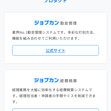
プロダクト
2023年1月
2022年2月
2021年3月
2020年4月
2019年5月
2018年6月
2017年7月
2022年1月
2021年2月
2020年3月
2019年4月
2018年5月
2017年6月
2021年1月
2020年2月
2019年3月
2018年4月
2017年5月
業界No.1勤怠管理システムです。多彩な打刻方法、
2020年1月
2019年2月
2018年3月
2017年4月
機能を組み合わせてご利用いただけます。
2018年2月
2017年2月
公式サイト
2018年1月
経理業務を大幅に効率化する経費精算システムで
す。経理担当者・申請者の手間やミスを削減できま
す。