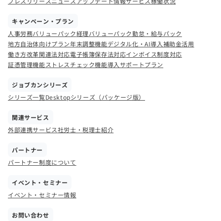
プレスリリース
ニュース
アップデート情報
サービス稼働状況
キャンペーン・プラン
人事労務バリューパック
経理バリューパック
勤怠・給与パック
地方自治体向けプラン
年末調整機能
デジタル化・AI導入補助金活用
働き方改革関連法対応
電子帳簿保存法対応
インボイス制度対応
証憑管理機能
ストレスチェック機能
導入サポートプラン
ジョブカンシリーズ
シリーズ一覧
Desktopシリーズ（パッケージ版）
関連サービス
外部連携サービス
社労士・税理士紹介
パートナー
パートナー制度について
イベント・セミナー
イベント・セミナー情報
お問い合わせ