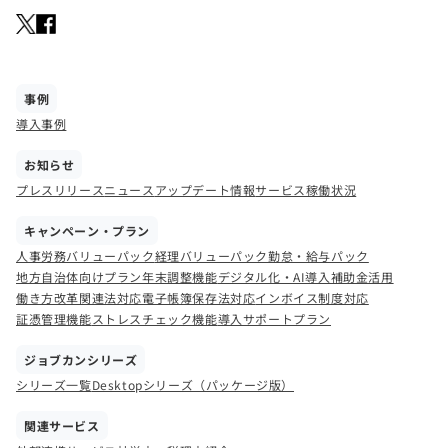
事例
導入事例
お知らせ
プレスリリース
ニュース
アップデート情報
サービス稼働状況
キャンペーン・プラン
人事労務バリューパック
経理バリューパック
勤怠・給与パック
地方自治体向けプラン
年末調整機能
デジタル化・AI導入補助金活用
働き方改革関連法対応
電子帳簿保存法対応
インボイス制度対応
証憑管理機能
ストレスチェック機能
導入サポートプラン
ジョブカンシリーズ
シリーズ一覧
Desktopシリーズ（パッケージ版）
関連サービス