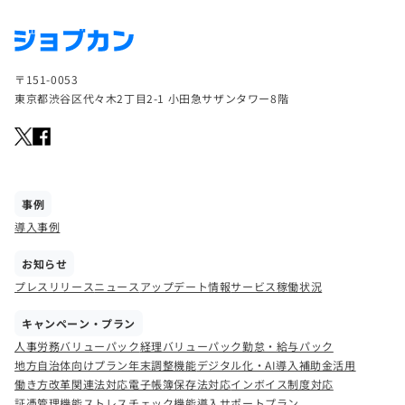
〒151-0053
東京都渋谷区代々木2丁目2-1 小田急サザンタワー8階
事例
導入事例
お知らせ
プレスリリース
ニュース
アップデート情報
サービス稼働状況
キャンペーン・プラン
人事労務バリューパック
経理バリューパック
勤怠・給与パック
地方自治体向けプラン
年末調整機能
デジタル化・AI導入補助金活用
働き方改革関連法対応
電子帳簿保存法対応
インボイス制度対応
証憑管理機能
ストレスチェック機能
導入サポートプラン