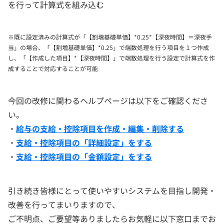
を行って計算式を組み込む
※既に設定済みの計算式が「【割増基礎単価】*0.25*【深夜時間】＝深夜手
当」の場合、「【割増基礎単価】*0.25」で端数処理を行う項目を１つ作成
し、「【作成した項目】*【深夜時間】」で端数処理を行う設定で計算式を作
成することで対応することが可能
今回の改修に関わるヘルプページは以下をご確認くださ
い。
・
給与の支給・控除項目を作成・編集・削除する
・
支給・控除項目の「詳細設定」をする
・
支給・控除項目の「金額設定」をする
引き続き皆様にとって使いやすいシステムを目指し開発・
改善を行ってまいりますので、
ご不明点、ご要望等ありましたらお気軽に以下窓口までお