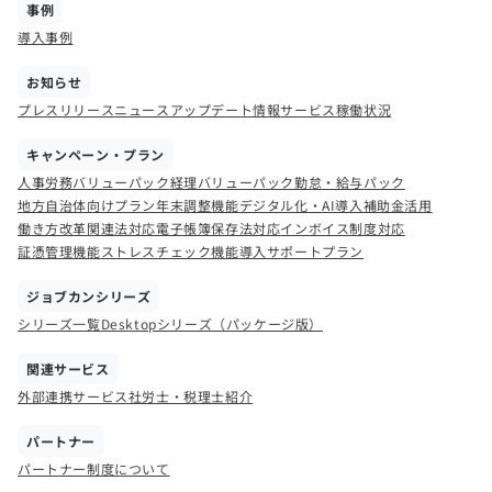
事例
導入事例
お知らせ
プレスリリース
ニュース
アップデート情報
サービス稼働状況
キャンペーン・プラン
人事労務バリューパック
経理バリューパック
勤怠・給与パック
地方自治体向けプラン
年末調整機能
デジタル化・AI導入補助金活用
働き方改革関連法対応
電子帳簿保存法対応
インボイス制度対応
証憑管理機能
ストレスチェック機能
導入サポートプラン
ジョブカンシリーズ
シリーズ一覧
Desktopシリーズ（パッケージ版）
関連サービス
外部連携サービス
社労士・税理士紹介
パートナー
パートナー制度について