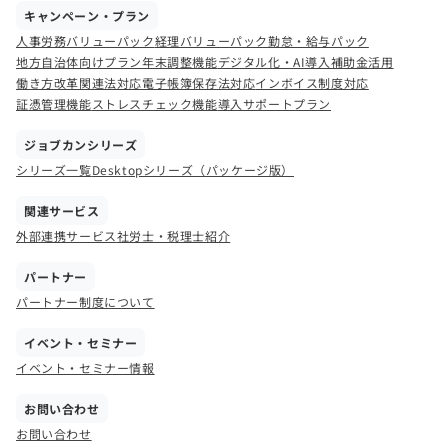
キャンペーン・プラン
人事労務バリューパック
経理バリューパック
勤怠・給与パック
地方自治体向けプラン
年末調整機能
デジタル化・AI導入補助金活用
働き方改革関連法対応
電子帳簿保存法対応
インボイス制度対応
証憑管理機能
ストレスチェック機能
導入サポートプラン
ジョブカンシリーズ
シリーズ一覧
Desktopシリーズ（パッケージ版）
関連サービス
外部連携サービス
社労士・税理士紹介
パートナー
パートナー制度について
イベント・セミナー
イベント・セミナー情報
お問い合わせ
お問い合わせ