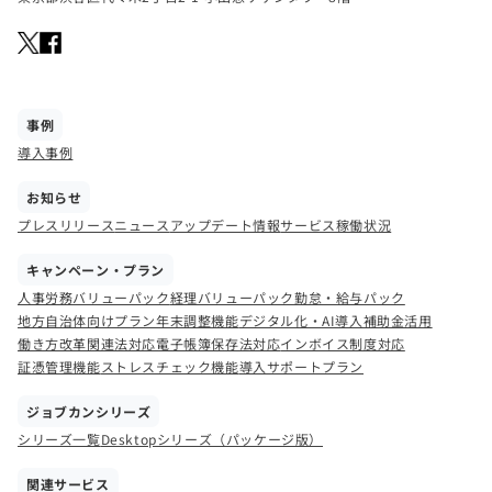
事例
導入事例
お知らせ
プレスリリース
ニュース
アップデート情報
サービス稼働状況
キャンペーン・プラン
人事労務バリューパック
経理バリューパック
勤怠・給与パック
地方自治体向けプラン
年末調整機能
デジタル化・AI導入補助金活用
働き方改革関連法対応
電子帳簿保存法対応
インボイス制度対応
証憑管理機能
ストレスチェック機能
導入サポートプラン
ジョブカンシリーズ
シリーズ一覧
Desktopシリーズ（パッケージ版）
関連サービス