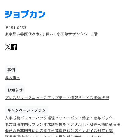
〒151-0053
東京都渋谷区代々木2丁目2-1 小田急サザンタワー8階
事例
導入事例
お知らせ
プレスリリース
ニュース
アップデート情報
サービス稼働状況
キャンペーン・プラン
人事労務バリューパック
経理バリューパック
勤怠・給与パック
地方自治体向けプラン
年末調整機能
デジタル化・AI導入補助金活用
働き方改革関連法対応
電子帳簿保存法対応
インボイス制度対応
証憑管理機能
ストレスチェック機能
導入サポートプラン