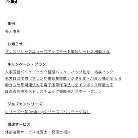
事例
導入事例
お知らせ
プレスリリース
ニュース
アップデート情報
サービス稼働状況
キャンペーン・プラン
人事労務バリューパック
経理バリューパック
勤怠・給与パック
地方自治体向けプラン
年末調整機能
デジタル化・AI導入補助金活用
働き方改革関連法対応
電子帳簿保存法対応
インボイス制度対応
証憑管理機能
ストレスチェック機能
導入サポートプラン
ジョブカンシリーズ
シリーズ一覧
Desktopシリーズ（パッケージ版）
関連サービス
外部連携サービス
社労士・税理士紹介