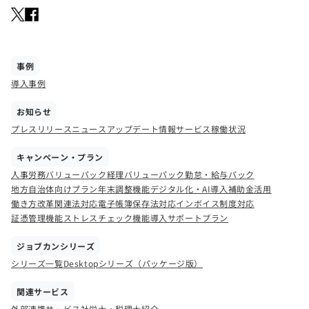
事例
導入事例
お知らせ
プレスリリース
ニュース
アップデート情報
サービス稼働状況
キャンペーン・プラン
人事労務バリューパック
経理バリューパック
勤怠・給与パック
地方自治体向けプラン
年末調整機能
デジタル化・AI導入補助金活用
働き方改革関連法対応
電子帳簿保存法対応
インボイス制度対応
証憑管理機能
ストレスチェック機能
導入サポートプラン
ジョブカンシリーズ
シリーズ一覧
Desktopシリーズ（パッケージ版）
関連サービス
外部連携サービス
社労士・税理士紹介