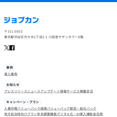
〒151-0053
東京都渋谷区代々木2丁目2-1 小田急サザンタワー8階
事例
導入事例
お知らせ
プレスリリース
ニュース
アップデート情報
サービス稼働状況
キャンペーン・プラン
人事労務バリューパック
経理バリューパック
勤怠・給与パック
地方自治体向けプラン
年末調整機能
デジタル化・AI導入補助金活用