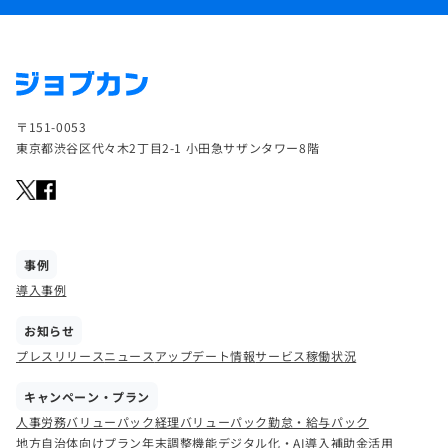
〒151-0053
東京都渋谷区代々木2丁目2-1 小田急サザンタワー8階
事例
導入事例
お知らせ
プレスリリース
ニュース
アップデート情報
サービス稼働状況
キャンペーン・プラン
人事労務バリューパック
経理バリューパック
勤怠・給与パック
地方自治体向けプラン
年末調整機能
デジタル化・AI導入補助金活用