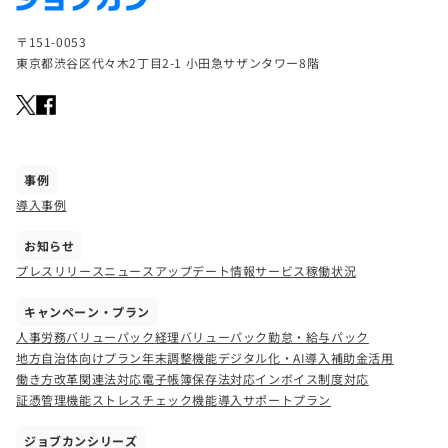
〒151-0053
東京都渋谷区代々木2丁目2-1 小田急サザンタワー8階
事例
導入事例
お知らせ
プレスリリース
ニュース
アップデート情報
サービス稼働状況
キャンペーン・プラン
人事労務バリューパック
経理バリューパック
勤怠・給与パック
地方自治体向けプラン
年末調整機能
デジタル化・AI導入補助金活用
働き方改革関連法対応
電子帳簿保存法対応
インボイス制度対応
証憑管理機能
ストレスチェック機能
導入サポートプラン
ジョブカンシリーズ