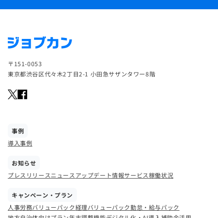
〒151-0053
東京都渋谷区代々木2丁目2-1 小田急サザンタワー8階
事例
導入事例
お知らせ
プレスリリース
ニュース
アップデート情報
サービス稼働状況
キャンペーン・プラン
人事労務バリューパック
経理バリューパック
勤怠・給与パック
地方自治体向けプラン
年末調整機能
デジタル化・AI導入補助金活用