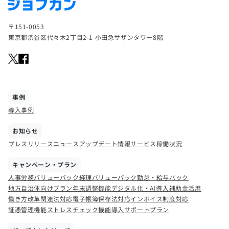
〒151-0053
東京都渋谷区代々木2丁目2-1 小田急サザンタワー8階
事例
導入事例
お知らせ
プレスリリース
ニュース
アップデート情報
サービス稼働状況
キャンペーン・プラン
人事労務バリューパック
経理バリューパック
勤怠・給与パック
地方自治体向けプラン
年末調整機能
デジタル化・AI導入補助金活用
働き方改革関連法対応
電子帳簿保存法対応
インボイス制度対応
証憑管理機能
ストレスチェック機能
導入サポートプラン