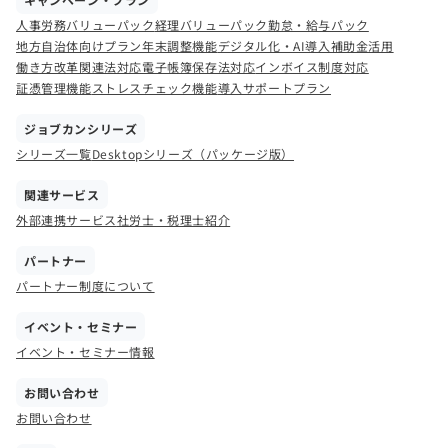
人事労務バリューパック
経理バリューパック
勤怠・給与パック
地方自治体向けプラン
年末調整機能
デジタル化・AI導入補助金活用
働き方改革関連法対応
電子帳簿保存法対応
インボイス制度対応
証憑管理機能
ストレスチェック機能
導入サポートプラン
ジョブカンシリーズ
シリーズ一覧
Desktopシリーズ（パッケージ版）
関連サービス
外部連携サービス
社労士・税理士紹介
パートナー
パートナー制度について
イベント・セミナー
イベント・セミナー情報
お問い合わせ
お問い合わせ