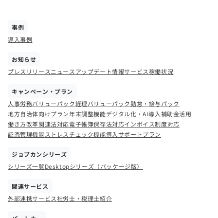
事例
導入事例
お知らせ
プレスリリース
ニュース
アップデート情報
サービス稼働状況
キャンペーン・プラン
人事労務バリューパック
経理バリューパック
勤怠・給与パック
地方自治体向けプラン
年末調整機能
デジタル化・AI導入補助金活用
働き方改革関連法対応
電子帳簿保存法対応
インボイス制度対応
証憑管理機能
ストレスチェック機能
導入サポートプラン
ジョブカンシリーズ
シリーズ一覧
Desktopシリーズ（パッケージ版）
関連サービス
外部連携サービス
社労士・税理士紹介