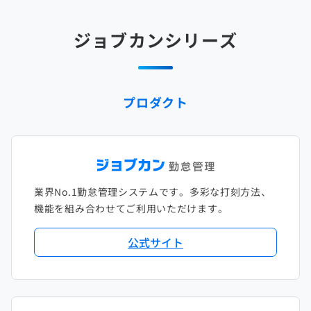
2025年2月
2024年3月
2023年4月
2022年5月
2021年6月
2020年7月
2019年8月
2018年9月
2017年10月
ジョブカンシリーズ
2025年1月
2024年2月
2023年3月
2022年4月
2021年5月
2020年6月
2019年7月
2018年8月
2017年9月
2024年1月
2023年2月
2022年3月
2021年4月
2020年5月
2019年6月
2018年7月
2017年8月
プロダクト
2023年1月
2022年2月
2021年3月
2020年4月
2019年5月
2018年6月
2017年7月
2022年1月
2021年2月
2020年3月
2019年4月
2018年5月
2017年6月
2021年1月
2020年2月
2019年3月
2018年4月
2017年5月
業界No.1勤怠管理システムです。多彩な打刻方法、
2020年1月
2019年2月
2018年3月
2017年4月
機能を組み合わせてご利用いただけます。
2018年2月
2017年2月
公式サイト
2018年1月