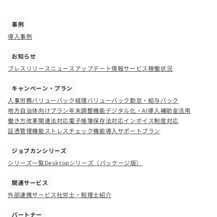
事例
導入事例
お知らせ
プレスリリース
ニュース
アップデート情報
サービス稼働状況
キャンペーン・プラン
人事労務バリューパック
経理バリューパック
勤怠・給与パック
地方自治体向けプラン
年末調整機能
デジタル化・AI導入補助金活用
働き方改革関連法対応
電子帳簿保存法対応
インボイス制度対応
証憑管理機能
ストレスチェック機能
導入サポートプラン
ジョブカンシリーズ
シリーズ一覧
Desktopシリーズ（パッケージ版）
関連サービス
外部連携サービス
社労士・税理士紹介
パートナー