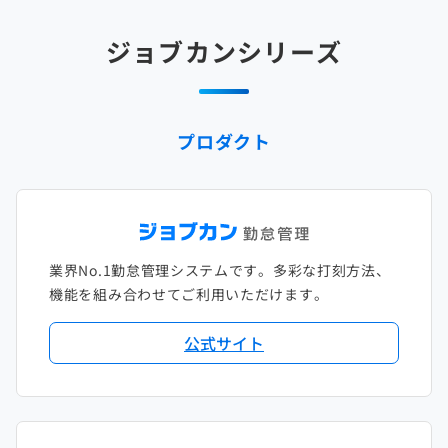
2025年2月
2024年3月
2023年4月
2022年5月
2021年6月
2020年7月
2019年8月
2018年9月
2017年10月
ジョブカンシリーズ
2025年1月
2024年2月
2023年3月
2022年4月
2021年5月
2020年6月
2019年7月
2018年8月
2017年9月
2024年1月
2023年2月
2022年3月
2021年4月
2020年5月
2019年6月
2018年7月
2017年8月
プロダクト
2023年1月
2022年2月
2021年3月
2020年4月
2019年5月
2018年6月
2017年7月
2022年1月
2021年2月
2020年3月
2019年4月
2018年5月
2017年6月
2021年1月
2020年2月
2019年3月
2018年4月
2017年5月
業界No.1勤怠管理システムです。多彩な打刻方法、
2020年1月
2019年2月
2018年3月
2017年4月
機能を組み合わせてご利用いただけます。
2018年2月
2017年2月
公式サイト
2018年1月