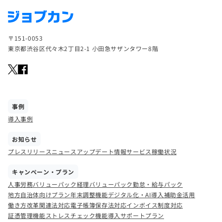
〒151-0053
東京都渋谷区代々木2丁目2-1 小田急サザンタワー8階
事例
導入事例
お知らせ
プレスリリース
ニュース
アップデート情報
サービス稼働状況
キャンペーン・プラン
人事労務バリューパック
経理バリューパック
勤怠・給与パック
地方自治体向けプラン
年末調整機能
デジタル化・AI導入補助金活用
働き方改革関連法対応
電子帳簿保存法対応
インボイス制度対応
証憑管理機能
ストレスチェック機能
導入サポートプラン