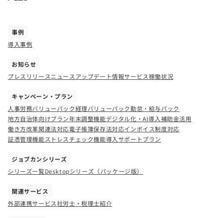
事例
導入事例
お知らせ
プレスリリース
ニュース
アップデート情報
サービス稼働状況
キャンペーン・プラン
人事労務バリューパック
経理バリューパック
勤怠・給与パック
地方自治体向けプラン
年末調整機能
デジタル化・AI導入補助金活用
働き方改革関連法対応
電子帳簿保存法対応
インボイス制度対応
証憑管理機能
ストレスチェック機能
導入サポートプラン
ジョブカンシリーズ
シリーズ一覧
Desktopシリーズ（パッケージ版）
関連サービス
外部連携サービス
社労士・税理士紹介