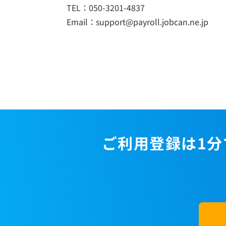
TEL：050-3201-4837
Email：support@payroll.jobcan.ne.jp
ご利用登録は1分