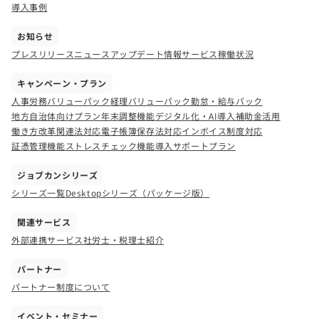
導入事例
お知らせ
プレスリリース
ニュース
アップデート情報
サービス稼働状況
キャンペーン・プラン
人事労務バリューパック
経理バリューパック
勤怠・給与パック
地方自治体向けプラン
年末調整機能
デジタル化・AI導入補助金活用
働き方改革関連法対応
電子帳簿保存法対応
インボイス制度対応
証憑管理機能
ストレスチェック機能
導入サポートプラン
ジョブカンシリーズ
シリーズ一覧
Desktopシリーズ（パッケージ版）
関連サービス
外部連携サービス
社労士・税理士紹介
パートナー
パートナー制度について
イベント・セミナー