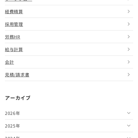
経費精算
採用管理
労務HR
給与計算
会計
見積/請求書
アーカイブ
2026年
2025年
2026年8月