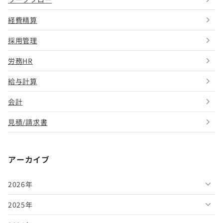
経費精算
採用管理
労務HR
給与計算
会計
見積/請求書
アーカイブ
2026年
2025年
2026年8月