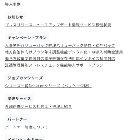
導入事例
お知らせ
プレスリリース
ニュース
アップデート情報
サービス稼働状況
キャンペーン・プラン
人事労務バリューパック
経理バリューパック
勤怠・給与パック
地方自治体向けプラン
年末調整機能
デジタル化・AI導入補助金活用
働き方改革関連法対応
電子帳簿保存法対応
インボイス制度対応
証憑管理機能
ストレスチェック機能
導入サポートプラン
ジョブカンシリーズ
シリーズ一覧
Desktopシリーズ（パッケージ版）
関連サービス
外部連携サービス
社労士・税理士紹介
パートナー
パートナー制度について
イベント・セミナー