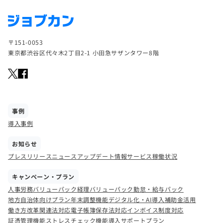
〒151-0053
東京都渋谷区代々木2丁目2-1 小田急サザンタワー8階
事例
導入事例
お知らせ
プレスリリース
ニュース
アップデート情報
サービス稼働状況
キャンペーン・プラン
人事労務バリューパック
経理バリューパック
勤怠・給与パック
地方自治体向けプラン
年末調整機能
デジタル化・AI導入補助金活用
働き方改革関連法対応
電子帳簿保存法対応
インボイス制度対応
証憑管理機能
ストレスチェック機能
導入サポートプラン