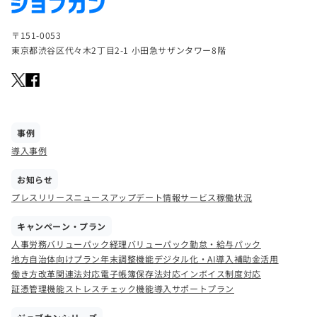
〒151-0053
東京都渋谷区代々木2丁目2-1 小田急サザンタワー8階
事例
導入事例
お知らせ
プレスリリース
ニュース
アップデート情報
サービス稼働状況
キャンペーン・プラン
人事労務バリューパック
経理バリューパック
勤怠・給与パック
地方自治体向けプラン
年末調整機能
デジタル化・AI導入補助金活用
働き方改革関連法対応
電子帳簿保存法対応
インボイス制度対応
証憑管理機能
ストレスチェック機能
導入サポートプラン