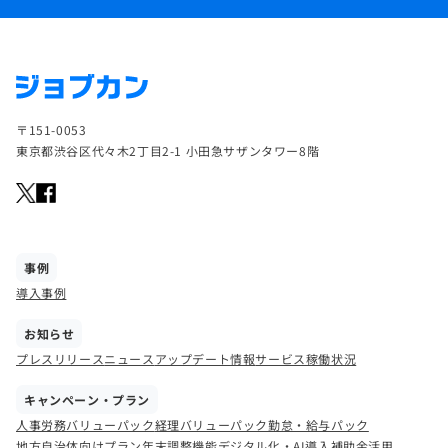
〒151-0053
東京都渋谷区代々木2丁目2-1 小田急サザンタワー8階
事例
導入事例
お知らせ
プレスリリース
ニュース
アップデート情報
サービス稼働状況
キャンペーン・プラン
人事労務バリューパック
経理バリューパック
勤怠・給与パック
地方自治体向けプラン
年末調整機能
デジタル化・AI導入補助金活用