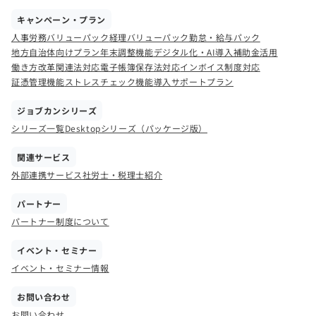
キャンペーン・プラン
人事労務バリューパック
経理バリューパック
勤怠・給与パック
地方自治体向けプラン
年末調整機能
デジタル化・AI導入補助金活用
働き方改革関連法対応
電子帳簿保存法対応
インボイス制度対応
証憑管理機能
ストレスチェック機能
導入サポートプラン
ジョブカンシリーズ
シリーズ一覧
Desktopシリーズ（パッケージ版）
関連サービス
外部連携サービス
社労士・税理士紹介
パートナー
パートナー制度について
イベント・セミナー
イベント・セミナー情報
お問い合わせ
お問い合わせ