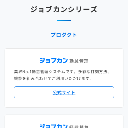
2025年2月
2024年3月
2023年4月
2022年5月
2021年6月
2020年7月
2019年8月
2018年9月
2017年10月
ジョブカンシリーズ
2025年1月
2024年2月
2023年3月
2022年4月
2021年5月
2020年6月
2019年7月
2018年8月
2017年9月
2024年1月
2023年2月
2022年3月
2021年4月
2020年5月
2019年6月
2018年7月
2017年8月
プロダクト
2023年1月
2022年2月
2021年3月
2020年4月
2019年5月
2018年6月
2017年7月
2022年1月
2021年2月
2020年3月
2019年4月
2018年5月
2017年6月
2021年1月
2020年2月
2019年3月
2018年4月
2017年5月
業界No.1勤怠管理システムです。多彩な打刻方法、
2020年1月
2019年2月
2018年3月
2017年4月
機能を組み合わせてご利用いただけます。
2018年2月
2017年2月
公式サイト
2018年1月