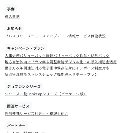
事例
導入事例
お知らせ
プレスリリース
ニュース
アップデート情報
サービス稼働状況
キャンペーン・プラン
人事労務バリューパック
経理バリューパック
勤怠・給与パック
地方自治体向けプラン
年末調整機能
デジタル化・AI導入補助金活用
働き方改革関連法対応
電子帳簿保存法対応
インボイス制度対応
証憑管理機能
ストレスチェック機能
導入サポートプラン
ジョブカンシリーズ
シリーズ一覧
Desktopシリーズ（パッケージ版）
関連サービス
外部連携サービス
社労士・税理士紹介
パートナー
パートナー制度について