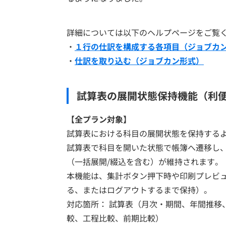
詳細については以下のヘルプページをご覧
・
１行の仕訳を構成する各項目（ジョブカ
・
仕訳を取り込む（ジョブカン形式）
試算表の展開状態保持機能（利
【全プラン対象
】
試算表における科目の展開状態を保持する
試算表で科目を開いた状態で帳簿へ遷移し
（一括展開/綴込を含む）が維持されます。
本機能は、集計ボタン押下時や印刷プレビ
る、またはログアウトするまで保持）。
対応箇所： 試算表（月次・期間、年間推移
較、工程比較、前期比較）