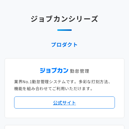
2025年2月
2024年3月
2023年4月
2022年5月
2021年6月
2020年7月
2019年8月
2018年9月
2017年10月
ジョブカンシリーズ
2025年1月
2024年2月
2023年3月
2022年4月
2021年5月
2020年6月
2019年7月
2018年8月
2017年9月
2024年1月
2023年2月
2022年3月
2021年4月
2020年5月
2019年6月
2018年7月
2017年8月
プロダクト
2023年1月
2022年2月
2021年3月
2020年4月
2019年5月
2018年6月
2017年7月
2022年1月
2021年2月
2020年3月
2019年4月
2018年5月
2017年6月
2021年1月
2020年2月
2019年3月
2018年4月
2017年5月
業界No.1勤怠管理システムです。多彩な打刻方法、
2020年1月
2019年2月
2018年3月
2017年4月
機能を組み合わせてご利用いただけます。
2018年2月
2017年2月
公式サイト
2018年1月