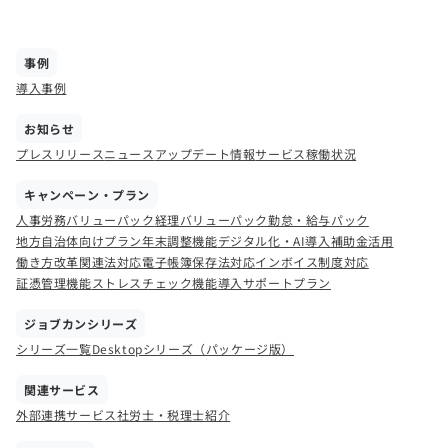
事例
導入事例
お知らせ
プレスリリース
ニュース
アップデート情報
サービス稼働状況
キャンペーン・プラン
人事労務バリューパック
経理バリューパック
勤怠・給与パック
地方自治体向けプラン
年末調整機能
デジタル化・AI導入補助金活用
働き方改革関連法対応
電子帳簿保存法対応
インボイス制度対応
証憑管理機能
ストレスチェック機能
導入サポートプラン
ジョブカンシリーズ
シリーズ一覧
Desktopシリーズ（パッケージ版）
関連サービス
外部連携サービス
社労士・税理士紹介