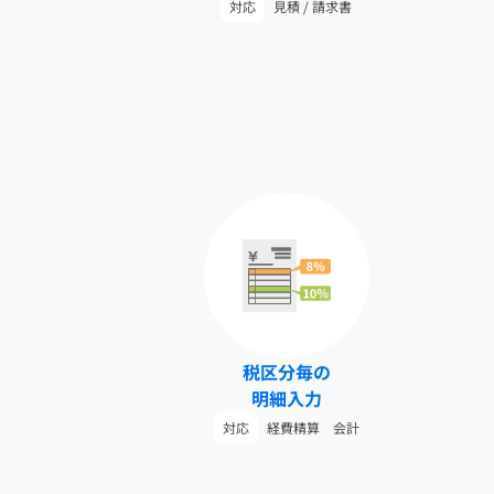
対応
見積 / 請求書
税区分毎の
明細入力
対応
経費精算 会計