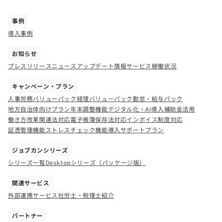
事例
導入事例
お知らせ
プレスリリース
ニュース
アップデート情報
サービス稼働状況
キャンペーン・プラン
人事労務バリューパック
経理バリューパック
勤怠・給与パック
地方自治体向けプラン
年末調整機能
デジタル化・AI導入補助金活用
働き方改革関連法対応
電子帳簿保存法対応
インボイス制度対応
証憑管理機能
ストレスチェック機能
導入サポートプラン
ジョブカンシリーズ
シリーズ一覧
Desktopシリーズ（パッケージ版）
関連サービス
外部連携サービス
社労士・税理士紹介
パートナー