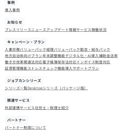
事例
導入事例
お知らせ
プレスリリース
ニュース
アップデート情報
サービス稼働状況
キャンペーン・プラン
人事労務バリューパック
経理バリューパック
勤怠・給与パック
地方自治体向けプラン
年末調整機能
デジタル化・AI導入補助金活用
働き方改革関連法対応
電子帳簿保存法対応
インボイス制度対応
証憑管理機能
ストレスチェック機能
導入サポートプラン
ジョブカンシリーズ
シリーズ一覧
Desktopシリーズ（パッケージ版）
関連サービス
外部連携サービス
社労士・税理士紹介
パートナー
パートナー制度について